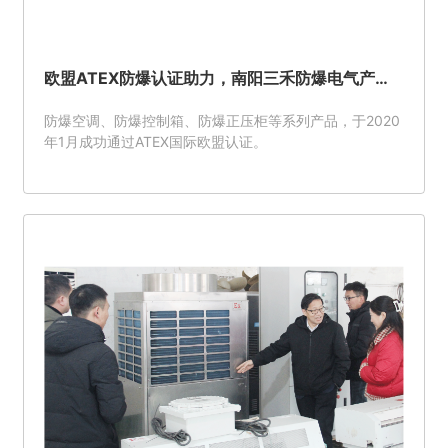
欧盟ATEX防爆认证助力，南阳三禾防爆电气产品
已开启国际市场新篇章
防爆空调、防爆控制箱、防爆正压柜等系列产品，于2020
年1月成功通过ATEX国际欧盟认证。