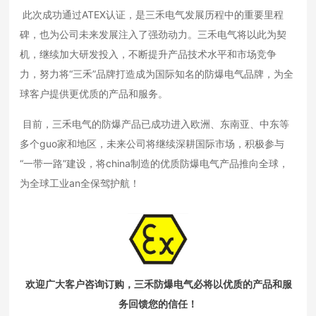
此次成功通过ATEX认证，是三禾电气发展历程中的重要里程
碑，也为公司未来发展注入了强劲动力。三禾电气将以此为契
机，继续加大研发投入，不断提升产品技术水平和市场竞争
力，努力将“三禾”品牌打造成为国际知名的防爆电气品牌，为全
球客户提供更优质的产品和服务。
目前，三禾电气的防爆产品已成功进入欧洲、东南亚、中东等
多个guo家和地区，未来公司将继续深耕国际市场，积极参与
“一带一路”建设，将china制造的优质防爆电气产品推向全球，
为全球工业an全保驾护航！
欢迎广大客户咨询订购，三禾防爆电气必将以优质的产品和服
务回馈您的信任！