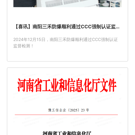
【喜讯】南阳三禾防爆顺利通过CCC强制认证监督
检测！
2024年12月15日，南阳三禾防爆顺利通过CCC强制认证
监督检测！