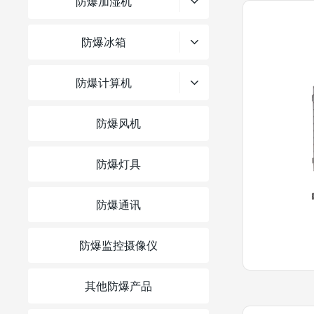
防爆加湿机
防爆冰箱
防爆计算机
防爆风机
防爆灯具
防爆通讯
防爆监控摄像仪
其他防爆产品