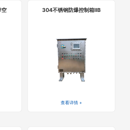
带空
304不锈钢防爆控制箱IIB
查看详情 +