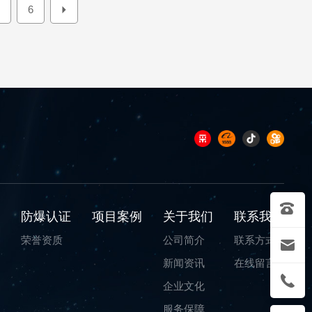
6
防爆认证
项目案例
关于我们
联系我们
荣誉资质
公司简介
联系方式
新闻资讯
在线留言
企业文化
服务保障