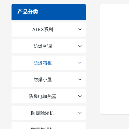
产品分类
ATEX系列
防爆空调
防爆箱柜
防爆小屋
防爆电加热器
防爆除湿机