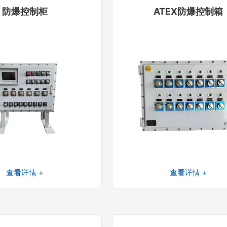
防爆控制柜
ATEX防爆控制箱
查看详情 +
查看详情 +