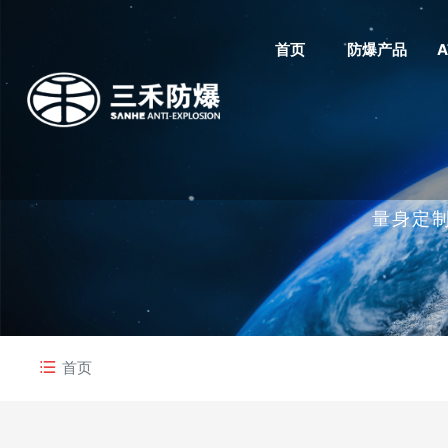
首页
防爆产品
A
量身定
首页