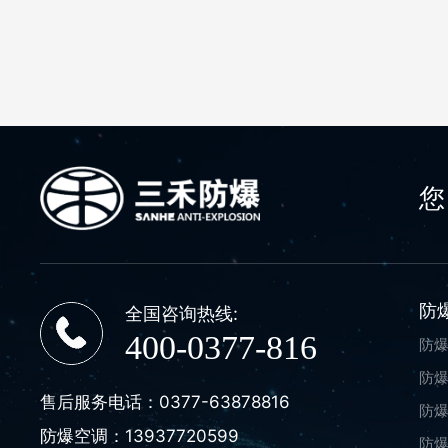
防
全国咨询热线:
400-0377-816
防
防
售后服务电话：
0377-63878816
防
防爆空调：
13937720599
防