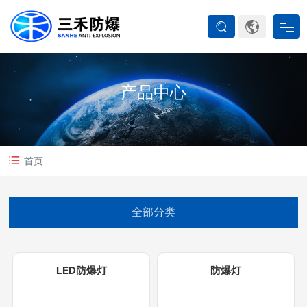
首页
产品中心
防爆产品
ATEX系列
首页
防爆空调
全部分类
防爆箱柜
LED防爆灯
防爆灯
防爆认证