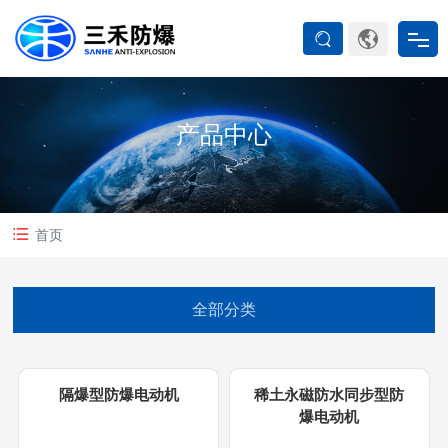
首页
产品中心
防爆产品
ATEX系列
首页
防爆空调
全部分类
防爆箱柜
隔爆型防爆电动机
稀土永磁防水同步型防
爆电动机
防爆认证