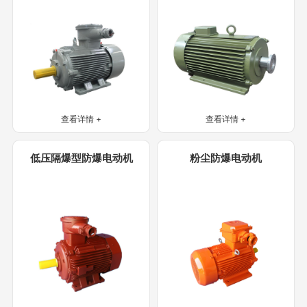
项目案例
关于我们
联系我们
查看详情 +
查看详情 +
低压隔爆型防爆电动机
粉尘防爆电动机