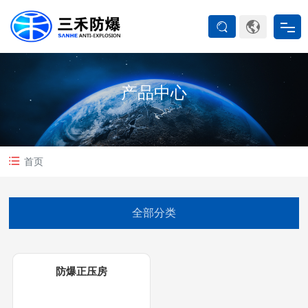
首页
产品中心
防爆产品
ATEX系列
首页
防爆空调
全部分类
防爆箱柜
防爆正压房
防爆认证